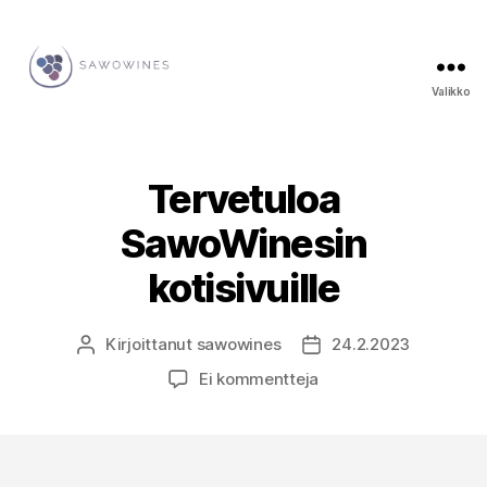
Valikko
SawoWines
Tervetuloa
SawoWinesin
kotisivuille
Kirjoittanut
sawowines
24.2.2023
Kirjoittaja
Julkaisupäivämäärä
artikkeliin
Ei kommentteja
Tervetuloa
SawoWinesin
kotisivuille